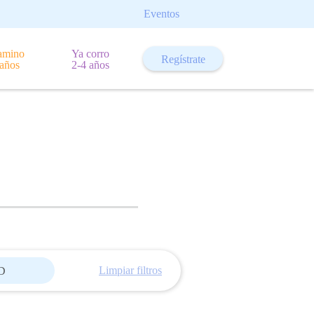
Eventos
amino
Ya corro
Regístrate
 años
2-4 años
Limpiar filtros
D