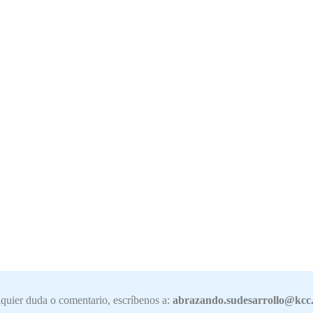
quier duda o comentario, escríbenos a:
abrazando.sudesarrollo@kcc