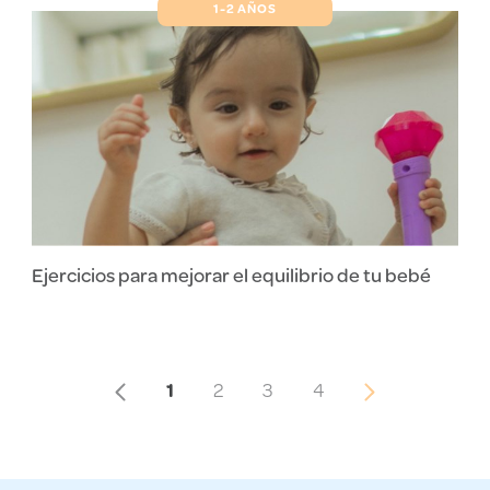
1-2 AÑOS
Ejercicios para mejorar el equilibrio de tu bebé
1
2
3
4