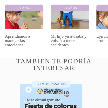
2-4 AÑOS
2-4 AÑOS
Aprendamos a
Mi hijo ya avisaba y
Ejerci
manejar las
volvió a tener
pronun
emociones
accidentes
TAMBIÉN TE PODRÍA
INTERESAR
EVENTOS PASADOS