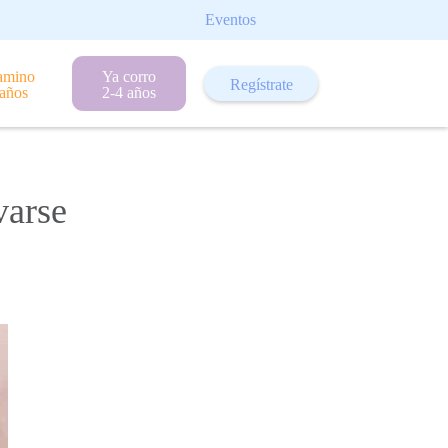
Eventos
amino
Ya corro
Regístrate
 años
2-4 años
varse