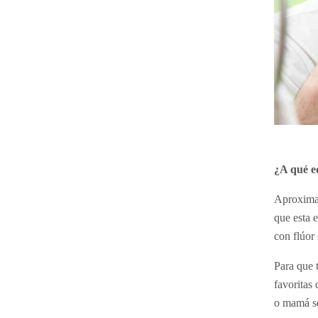
¿A qué ed
Aproximad
que esta e
con flúor
Para que 
favoritas
o mamá se