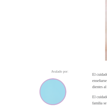
Avalado por:
El cuidad
enseñarse
dientes a
El cuidado
familia s