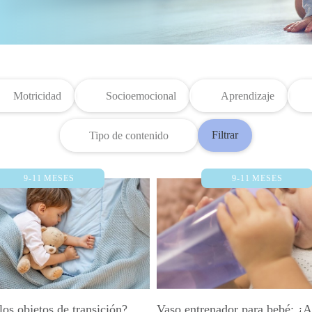
Motricidad
Socioemocional
Aprendizaje
Filtrar
Tipo de contenido
9-11 MESES
9-11 MESES
os objetos de transición?
Vaso entrenador para bebé: ¿A