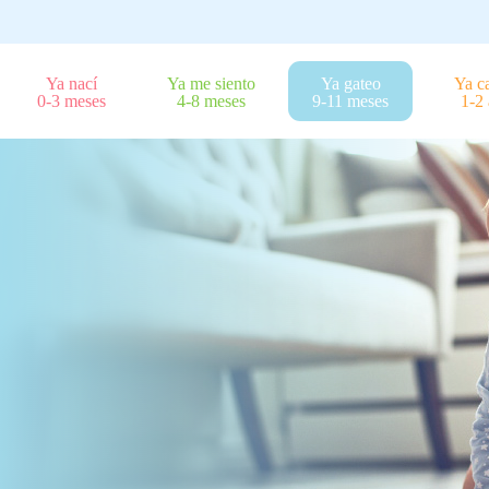
Ya nací
Ya me siento
Ya gateo
Ya c
0-3 meses
4-8 meses
9-11 meses
1-2