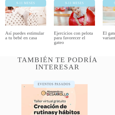
9-11 MESES
9-11 MESES
Así puedes estimular
Ejercicios con pelota
El gat
a tu bebé en casa
para favorecer el
varian
gateo
TAMBIÉN TE PODRÍA
INTERESAR
EVENTOS PASADOS