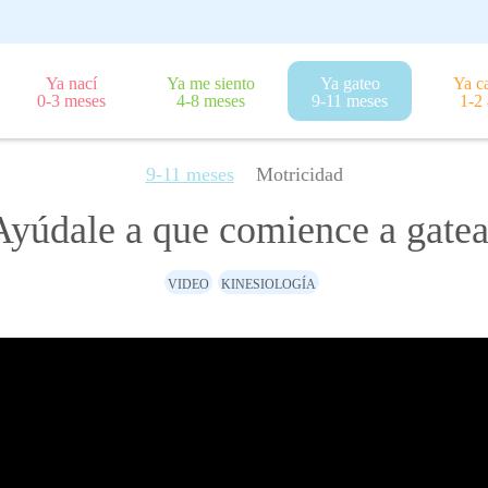
Ya nací
Ya me siento
Ya gateo
Ya c
0-3 meses
4-8 meses
9-11 meses
1-2
9-11 meses
Motricidad
Ayúdale a que comience a gatea
VIDEO
KINESIOLOGÍA