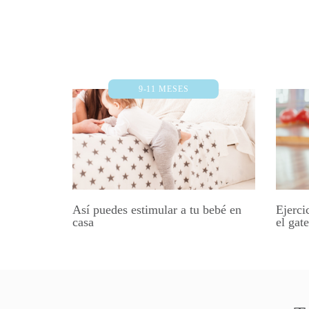
9-11 MESES
Así puedes estimular a tu bebé en
Ejerci
casa
el gat