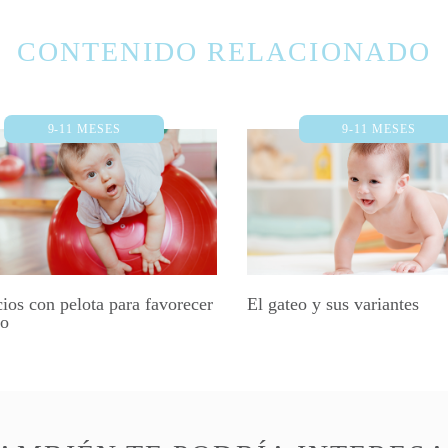
CONTENIDO RELACIONADO
9-11 MESES
9-11 MESES
cios con pelota para favorecer
El gateo y sus variantes
eo