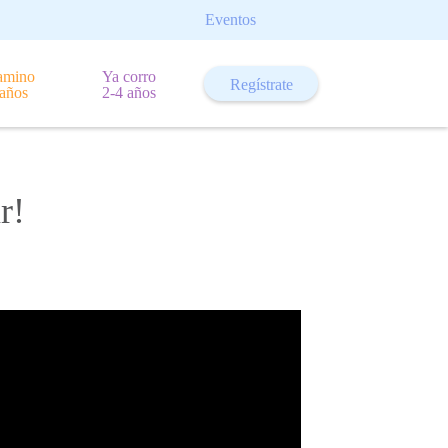
Eventos
amino
Ya corro
Regístrate
 años
2-4 años
r!