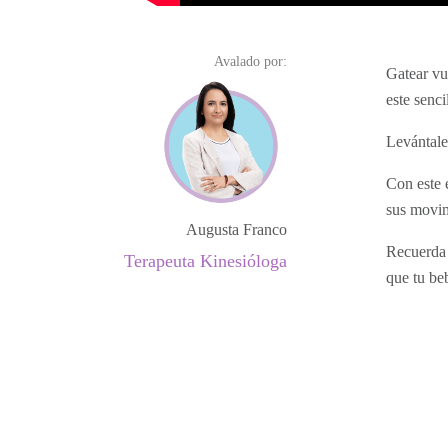
Avalado por:
Gatear vu
este senci
Levántale 
Con este 
sus movim
Augusta Franco
Recuerda q
Terapeuta Kinesióloga
que tu be