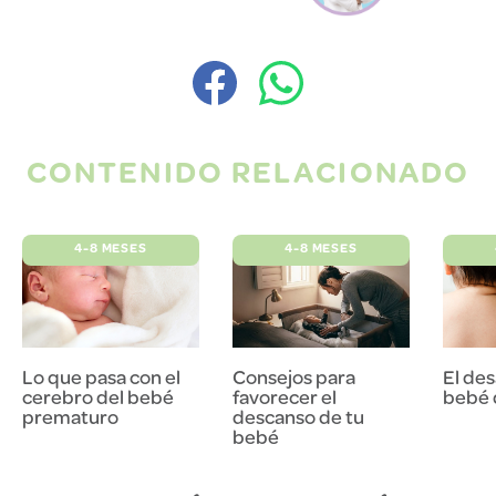
CONTENIDO RELACIONADO
4-8 MESES
4-8 MESES
Lo que pasa con el
Consejos para
El des
cerebro del bebé
favorecer el
bebé 
prematuro
descanso de tu
bebé