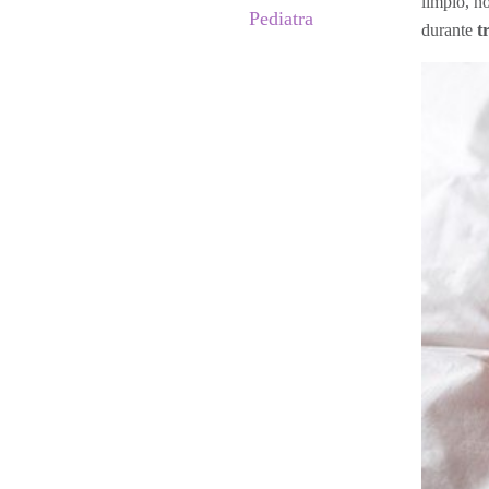
limpio, n
Pediatra
durante
t