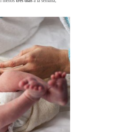
al menos
tres días
a la semana,