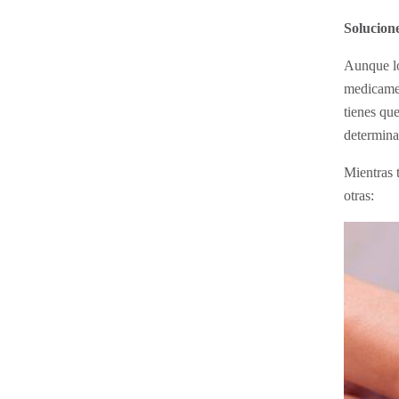
Solucion
Aunque lo
medicamen
tienes qu
determinar
Mientras 
otras: