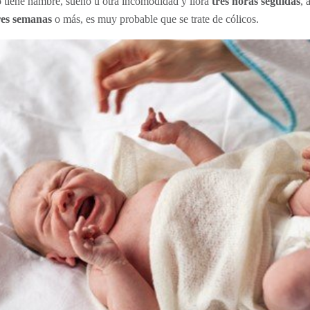
o tiene hambre, sueño u otra incomodidad y llora
tres horas seguidas
, 
res semanas
o más, es muy probable que se trate de cólicos.