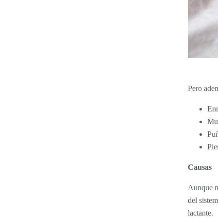
Pero adem
Enr
Mue
Puñ
Pie
Causas
Aunque no
del sistem
lactante.