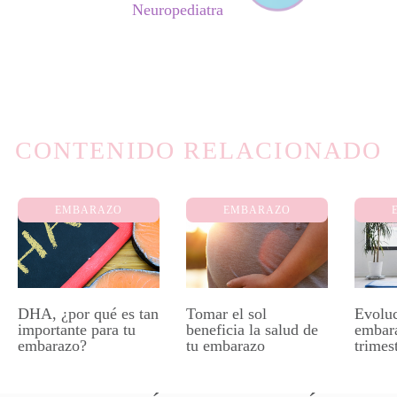
Neuropediatra
CONTENIDO RELACIONADO
EMBARAZO
EMBARAZO
DHA, ¿por qué es tan
Tomar el sol
Evoluc
importante para tu
beneficia la salud de
embar
embarazo?
tu embarazo
trimes