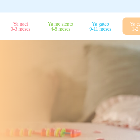
Ya nací
Ya me siento
Ya gateo
Ya c
0-3 meses
4-8 meses
9-11 meses
1-2