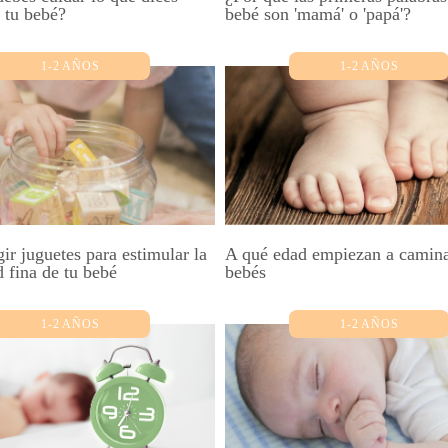
 tu bebé?
bebé son 'mamá' o 'papá'?
1-2 AÑOS
1-2 AÑOS
r juguetes para estimular la
A qué edad empiezan a camina
 fina de tu bebé
bebés
1-2 AÑOS
1-2 AÑOS