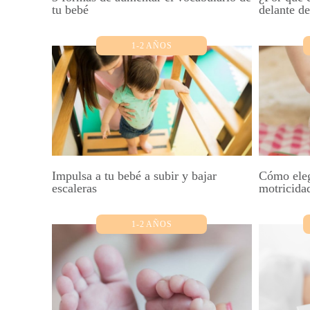
tu bebé
delante de
1-2 AÑOS
Impulsa a tu bebé a subir y bajar
Cómo elegi
escaleras
motricidad
1-2 AÑOS