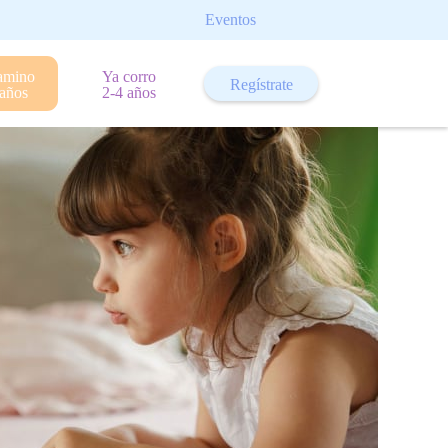
Eventos
amino
Ya corro
Regístrate
 años
2-4 años