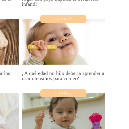
infantil
1-2 AÑOS
r los
¿A qué edad mi hijo debería aprender a
usar utensilios para comer?
1-2 AÑOS