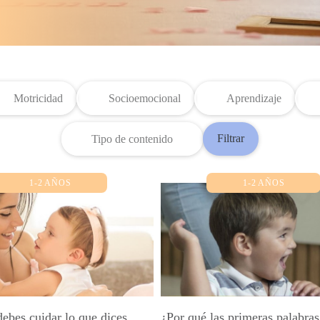
Motricidad
Socioemocional
Aprendizaje
Filtrar
Tipo de contenido
1-2 AÑOS
1-2 AÑOS
debes cuidar lo que dices
¿Por qué las primeras palabras