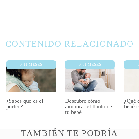
CONTENIDO RELACIONADO
9-11 MESES
9-11 MESES
¿Sabes qué es el
Descubre cómo
¿Qué q
porteo?
aminorar el llanto de
bebé c
tu bebé
TAMBIÉN TE PODRÍA