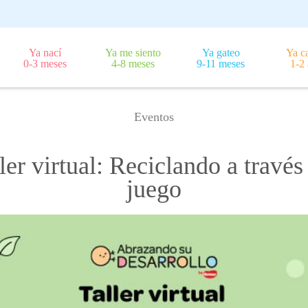
Ya nací
Ya me siento
Ya gateo
Ya c
0-3 meses
4-8 meses
9-11 meses
1-2
Eventos
ler virtual: Reciclando a través
juego