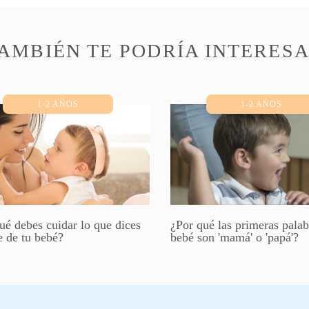
AMBIÉN TE PODRÍA INTERES
1-2 AÑOS
1-2 AÑOS
ué debes cuidar lo que dices
¿Por qué las primeras palab
e de tu bebé?
bebé son 'mamá' o 'papá'?