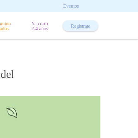
Eventos
amino
Ya corro
Regístrate
 años
2-4 años
 del